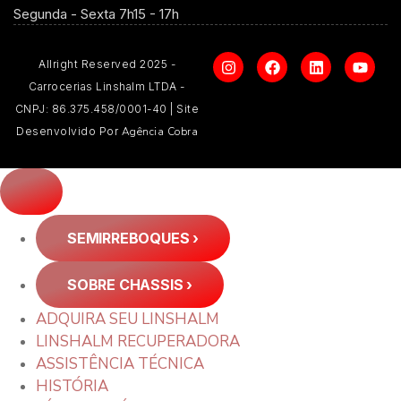
Segunda - Sexta 7h15 - 17h
Allright Reserved 2025 -
Carrocerias Linshalm LTDA -
CNPJ: 86.375.458/0001-40 | Site
Desenvolvido Por
Agência Cobra
SEMIRREBOQUES
›
SOBRE CHASSIS
›
ADQUIRA SEU LINSHALM
LINSHALM RECUPERADORA
ASSISTÊNCIA TÉCNICA
HISTÓRIA