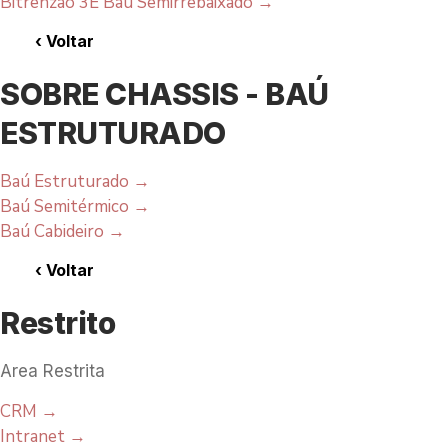
Bitrenzão 3E Baú Semirrebaixado
→
‹
Voltar
SOBRE CHASSIS - BAÚ
ESTRUTURADO
Baú Estruturado
→
Baú Semitérmico
→
Baú Cabideiro
→
‹
Voltar
Restrito
Area Restrita
CRM
→
Intranet
→