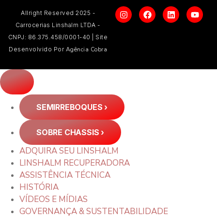
Allright Reserved 2025 -
Carrocerias Linshalm LTDA -
CNPJ: 86.375.458/0001-40 | Site
Desenvolvido Por
Agência Cobra
SEMIRREBOQUES
›
SOBRE CHASSIS
›
ADQUIRA SEU LINSHALM
LINSHALM RECUPERADORA
ASSISTÊNCIA TÉCNICA
HISTÓRIA
VÍDEOS E MÍDIAS
GOVERNANÇA & SUSTENTABILIDADE