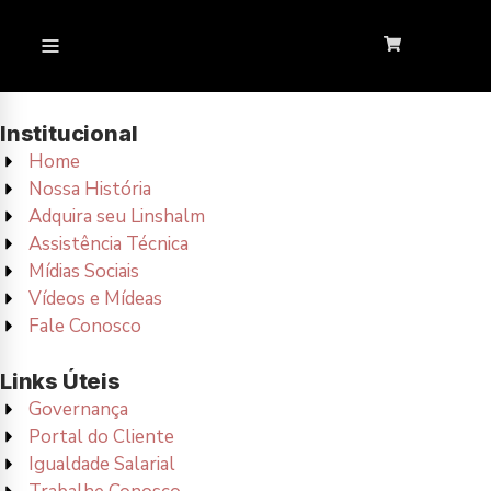
Institucional
Home
Nossa História
Adquira seu Linshalm
Assistência Técnica
Mídias Sociais
Vídeos e Mídeas
Fale Conosco
Links Úteis
Governança
Portal do Cliente
Igualdade Salarial